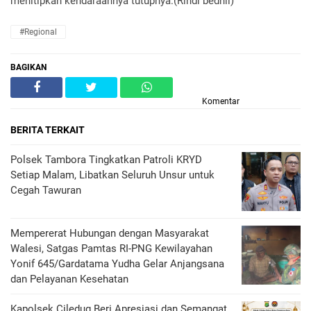
menitipkan kendaraannya tutupnya.(Rindi bedhil)
#Regional
BAGIKAN
Komentar
BERITA TERKAIT
Polsek Tambora Tingkatkan Patroli KRYD
Setiap Malam, Libatkan Seluruh Unsur untuk
Cegah Tawuran
Mempererat Hubungan dengan Masyarakat
Walesi, Satgas Pamtas RI-PNG Kewilayahan
Yonif 645/Gardatama Yudha Gelar Anjangsana
dan Pelayanan Kesehatan
‎Kapolsek Ciledug Beri Apresiasi dan Semangat