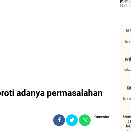
M R
Info
Pra
Info
Kri
oroti adanya permasalahan
Infok
Seriu
Komentar
Sa
Jak