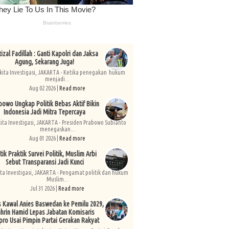
izal Fadillah : Ganti Kapolri dan Jaksa
Agung, Sekarang Juga!
kita Investigasi, JAKARTA - Ketika penegakan hukum
menjadi...
Aug 02 2026 |
Read more
bowo Ungkap Politik Bebas Aktif Bikin
Indonesia Jadi Mitra Tepercaya
kita Investigasi, JAKARTA - Presiden Prabowo Subianto
menegaskan...
Aug 01 2026 |
Read more
tik Praktik Survei Politik, Muslim Arbi
Sebut Transparansi Jadi Kunci
ita Investigasi, JAKARTA - Pengamat politik dan hukum
Muslim...
Jul 31 2026 |
Read more
s Kawal Anies Baswedan ke Pemilu 2029,
hrin Hamid Lepas Jabatan Komisaris
pro Usai Pimpin Partai Gerakan Rakyat