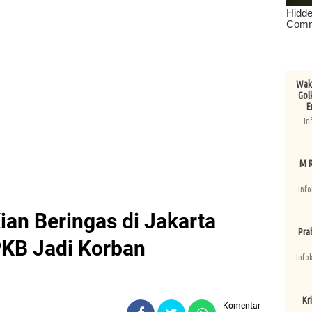
Wake
Gol
E
In
M R
Info
ian Beringas di Jakarta
Pra
PKB Jadi Korban
Info
Kri
Komentar