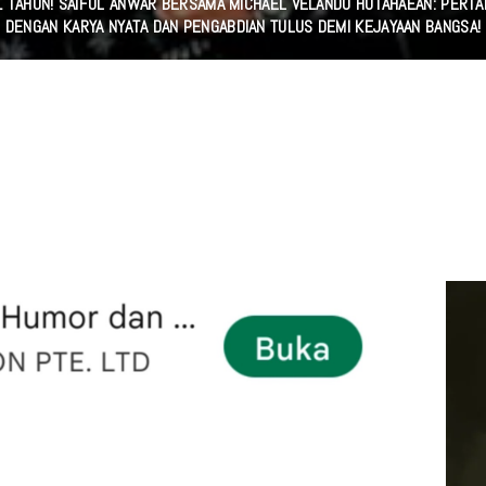
1 TAHUN! SAIFUL ANWAR BERSAMA MICHAEL VELANDO HUTAHAEAN: PERT
DENGAN KARYA NYATA DAN PENGABDIAN TULUS DEMI KEJAYAAN BANGSA!