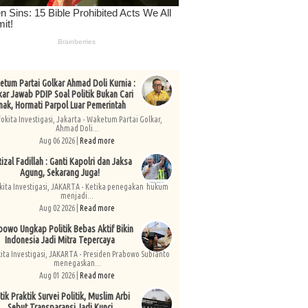
tum Partai Golkar Ahmad Doli Kurnia :
kar Jawab PDIP Soal Politik Bukan Cari
nak, Hormati Parpol Luar Pemerintah
fokita Investigasi, Jakarta - Waketum Partai Golkar,
Ahmad Doli...
Aug 06 2026 |
Read more
izal Fadillah : Ganti Kapolri dan Jaksa
Agung, Sekarang Juga!
kita Investigasi, JAKARTA - Ketika penegakan hukum
menjadi...
Aug 02 2026 |
Read more
bowo Ungkap Politik Bebas Aktif Bikin
Indonesia Jadi Mitra Tepercaya
kita Investigasi, JAKARTA - Presiden Prabowo Subianto
menegaskan...
Aug 01 2026 |
Read more
tik Praktik Survei Politik, Muslim Arbi
Sebut Transparansi Jadi Kunci