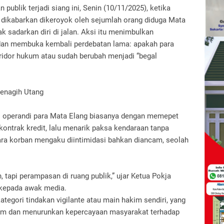
ublik terjadi siang ini, Senin (10/11/2025), ketika
dikabarkan dikeroyok oleh sejumlah orang diduga Mata
k sadarkan diri di jalan. Aksi itu menimbulkan
an membuka kembali perdebatan lama: apakah para
ridor hukum atau sudah berubah menjadi “begal
enagih Utang
s operandi para Mata Elang biasanya dengan memepet
kontrak kredit, lalu menarik paksa kendaraan tanpa
ara korban mengaku diintimidasi bahkan diancam, seolah
 tapi perampasan di ruang publik,” ujar Ketua Pokja
l kepada awak media.
ategori tindakan vigilante atau main hakim sendiri, yang
um dan menurunkan kepercayaan masyarakat terhadap