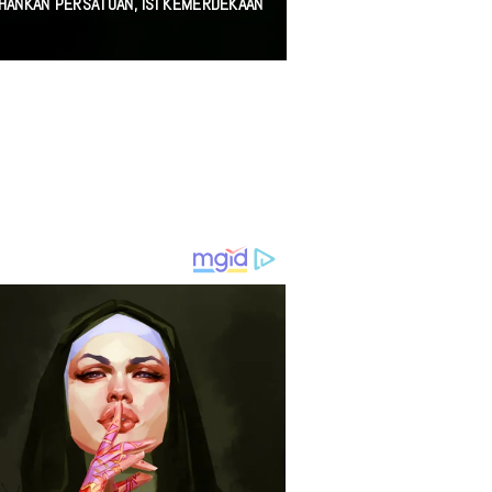
AHANKAN PERSATUAN, ISI KEMERDEKAAN