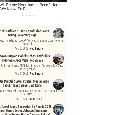
izal Fadillah : Ganti Kapolri dan Jaksa
Agung, Sekarang Juga!
kita Investigasi, JAKARTA - Ketika penegakan hukum
menjadi...
Aug 02 2026 |
Read more
bowo Ungkap Politik Bebas Aktif Bikin
Indonesia Jadi Mitra Tepercaya
kita Investigasi, JAKARTA - Presiden Prabowo Subianto
menegaskan...
Aug 01 2026 |
Read more
tik Praktik Survei Politik, Muslim Arbi
Sebut Transparansi Jadi Kunci
ita Investigasi, JAKARTA - Pengamat politik dan hukum
Muslim...
Jul 31 2026 |
Read more
s Kawal Anies Baswedan ke Pemilu 2029,
hrin Hamid Lepas Jabatan Komisaris
pro Usai Pimpin Partai Gerakan Rakyat