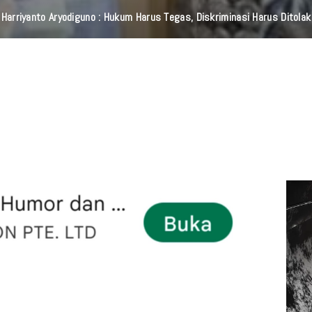
lurkan 140 Paket Bansos Untuk Warga Slum Area, Wujud Kepedulian S