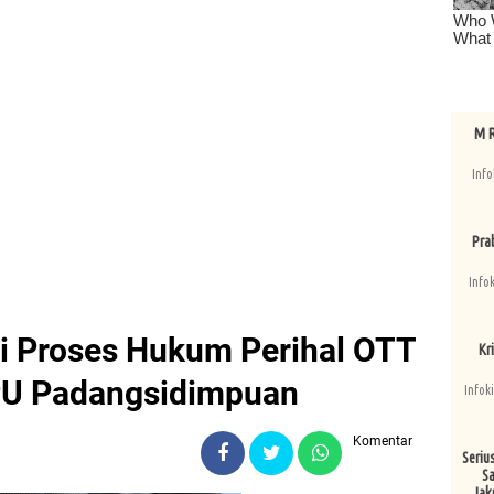
M R
Info
Pra
Info
 Proses Hukum Perihal OTT
Kri
U Padangsidimpuan
Infok
Komentar
Seriu
Sa
Jak