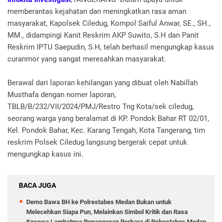
memberantas kejahatan dan meningkatkan rasa aman
masyarakat, Kapolsek Ciledug, Kompol Saiful Anwar, SE., SH.,
MM., didampingi Kanit Reskrim AKP Suwito, S.H dan Panit
Reskrim IPTU Saepudin, S.H, telah berhasil mengungkap kasus
curanmor yang sangat meresahkan masyarakat.
Berawal dari laporan kehilangan yang dibuat oleh Nabillah
Musthafa dengan nomer laporan,
TBLB/B/232/VII/2024/PMJ/Restro Tng Kota/sek ciledug,
seorang warga yang beralamat di KP. Pondok Bahar RT 02/01,
Kel. Pondok Bahar, Kec. Karang Tengah, Kota Tangerang, tim
reskrim Polsek Ciledug langsung bergerak cepat untuk
mengungkap kasus ini.
BACA JUGA
Demo Bawa BH ke Polrestabes Medan Bukan untuk
Melecehkan Siapa Pun, Melainkan Simbol Kritik dan Rasa
Kecewa Lambatnya Penanganan Perkara di Polrestabes Medan