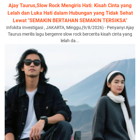
Ajay Taurus,Slow Rock Mengiris Hati: Kisah Cinta yang
Lelah dan Luka Hati dalam Hubungan yang Tidak Sehat
Lewat "SEMAKIN BERTAHAN SEMAKIN TERSIKSA"
Infokita Investigasi , JAKARTA, Minggu,(9/8/2026) - Penyanyi Ajay
Taurus merilis lagu bergenre slow rock bercerita kisah cinta yang
lelah da...