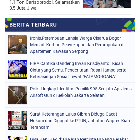
1,1 Ton Carisoprodol, Selamatkan
3,5 Juta Jiwa
Ironis,Perempuan Lansia Warga Cisarua Bogor
Menjadi Korban Penyekapan dan Perampokan di
Apartemen Kawasan Serpong
FIRA Cantika Gandeng Irwan Krisdiyanto : Kisah
Cinta yang Semu, Penderitaan, Rasa Hampa serta
Keterasingan Sosial Lewat "FATAMORGANA"
Bersama Musik Proaktif
Polisi Ungkap Identitas Pemilik 995 Senjata Api Jenis
Airsoft Gun di Sekolah Jakarta Selatan
Surat Keterangan Lulus Gibran Diduga Cacat
Hukum dan Digugat ke PTUN, Jabatan Wapres Kian
Terancam
Diva Hani Hadirkan Kisah Percintaan yang Berakar