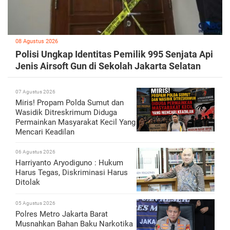
08 Agustus 2026
Polisi Ungkap Identitas Pemilik 995 Senjata Api
Jenis Airsoft Gun di Sekolah Jakarta Selatan
07 Agustus 2026
Miris! Propam Polda Sumut dan
Wasidik Ditreskrimum Diduga
Permainkan Masyarakat Kecil Yang
Mencari Keadilan
06 Agustus 2026
Harriyanto Aryodiguno : Hukum
Harus Tegas, Diskriminasi Harus
Ditolak
05 Agustus 2026
Polres Metro Jakarta Barat
Musnahkan Bahan Baku Narkotika