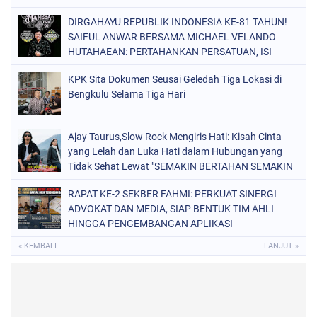
DIRGAHAYU REPUBLIK INDONESIA KE-81 TAHUN!
SAIFUL ANWAR BERSAMA MICHAEL VELANDO
HUTAHAEAN: PERTAHANKAN PERSATUAN, ISI
KEMERDEKAAN DENGAN KARYA NYATA DAN
KPK Sita Dokumen Seusai Geledah Tiga Lokasi di
PENGABDIAN TULUS DEMI KEJAYAAN BANGSA!
Bengkulu Selama Tiga Hari
Ajay Taurus,Slow Rock Mengiris Hati: Kisah Cinta
yang Lelah dan Luka Hati dalam Hubungan yang
Tidak Sehat Lewat "SEMAKIN BERTAHAN SEMAKIN
TERSIKSA"
RAPAT KE-2 SEKBER FAHMI: PERKUAT SINERGI
ADVOKAT DAN MEDIA, SIAP BENTUK TIM AHLI
HINGGA PENGEMBANGAN APLIKASI
« KEMBALI
LANJUT »