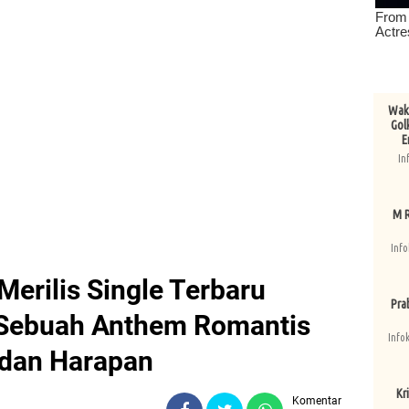
Wake
Gol
E
In
M R
Info
Merilis Single Terbaru
Pra
 Sebuah Anthem Romantis
Info
 dan Harapan
Kri
Komentar