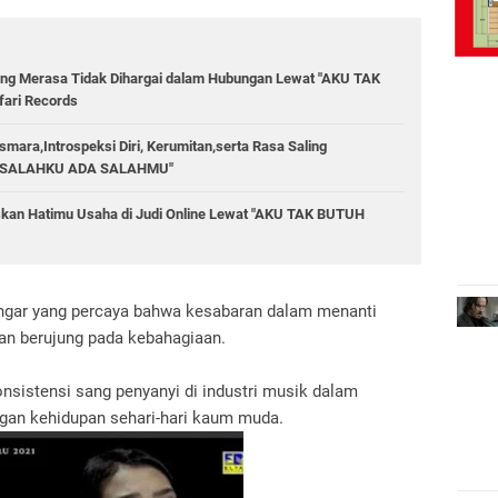
rang Merasa Tidak Dihargai dalam Hubungan Lewat "AKU TAK
ari Records
mara,Introspeksi Diri, Kerumitan,serta Rasa Saling
ADA SALAHKU ADA SALAHMU"
skan Hatimu Usaha di Judi Online Lewat "AKU TAK BUTUH
dengar yang percaya bahwa kesabaran dalam menanti
an berujung pada kebahagiaan.
nsistensi sang penyanyi di industri musik dalam
ngan kehidupan sehari-hari kaum muda.