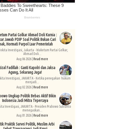
tum Partai Golkar Ahmad Doli Kurnia :
kar Jawab PDIP Soal Politik Bukan Cari
nak, Hormati Parpol Luar Pemerintah
fokita Investigasi, Jakarta - Waketum Partai Golkar,
Ahmad Doli...
Aug 06 2026 |
Read more
izal Fadillah : Ganti Kapolri dan Jaksa
Agung, Sekarang Juga!
kita Investigasi, JAKARTA - Ketika penegakan hukum
menjadi...
Aug 02 2026 |
Read more
bowo Ungkap Politik Bebas Aktif Bikin
Indonesia Jadi Mitra Tepercaya
kita Investigasi, JAKARTA - Presiden Prabowo Subianto
menegaskan...
Aug 01 2026 |
Read more
tik Praktik Survei Politik, Muslim Arbi
Sebut Transparansi Jadi Kunci