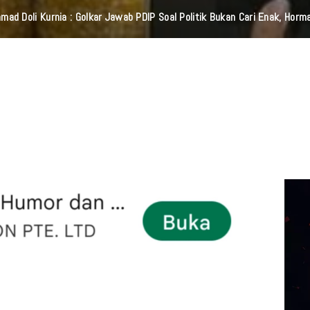
orang Merasa Tidak Dihargai Dalam Hubungan Lewat "AKU TAK BERARTI B