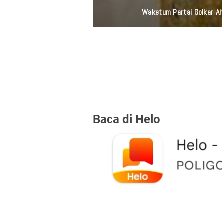
Laila Ayu Bercerita Kesedihan Sese
Baca di Helo