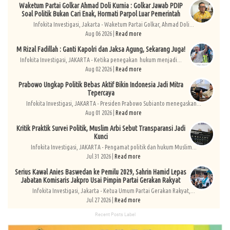
Waketum Partai Golkar Ahmad Doli Kurnia : Golkar Jawab PDIP
Soal Politik Bukan Cari Enak, Hormati Parpol Luar Pemerintah
Infokita Investigasi, Jakarta - Waketum Partai Golkar, Ahmad Doli...
Aug 06 2026 |
Read more
M Rizal Fadillah : Ganti Kapolri dan Jaksa Agung, Sekarang Juga!
Infokita Investigasi, JAKARTA - Ketika penegakan hukum menjadi...
Aug 02 2026 |
Read more
Prabowo Ungkap Politik Bebas Aktif Bikin Indonesia Jadi Mitra
Tepercaya
Infokita Investigasi, JAKARTA - Presiden Prabowo Subianto menegaskan...
Aug 01 2026 |
Read more
Kritik Praktik Survei Politik, Muslim Arbi Sebut Transparansi Jadi
Kunci
Infokita Investigasi, JAKARTA - Pengamat politik dan hukum Muslim...
Jul 31 2026 |
Read more
Serius Kawal Anies Baswedan ke Pemilu 2029, Sahrin Hamid Lepas
Jabatan Komisaris Jakpro Usai Pimpin Partai Gerakan Rakyat
Infokita Investigasi, Jakarta - Ketua Umum Partai Gerakan Rakyat,...
Jul 27 2026 |
Read more
Recent Posts Label