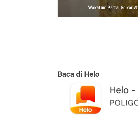
Laila Ayu Bercerita Kesedihan Sese
Baca di Helo