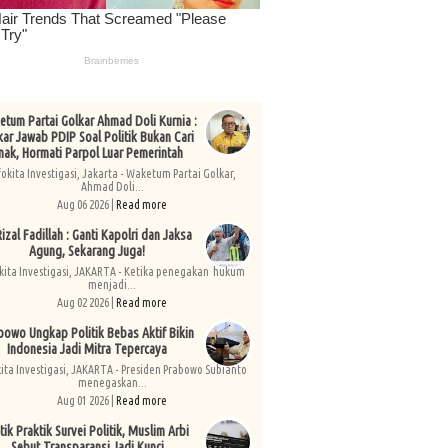
tum Partai Golkar Ahmad Doli Kurnia :
kar Jawab PDIP Soal Politik Bukan Cari
nak, Hormati Parpol Luar Pemerintah
fokita Investigasi, Jakarta - Waketum Partai Golkar,
Ahmad Doli...
Aug 06 2026 |
Read more
izal Fadillah : Ganti Kapolri dan Jaksa
Agung, Sekarang Juga!
kita Investigasi, JAKARTA - Ketika penegakan hukum
menjadi...
Aug 02 2026 |
Read more
bowo Ungkap Politik Bebas Aktif Bikin
Indonesia Jadi Mitra Tepercaya
kita Investigasi, JAKARTA - Presiden Prabowo Subianto
menegaskan...
Aug 01 2026 |
Read more
tik Praktik Survei Politik, Muslim Arbi
Sebut Transparansi Jadi Kunci