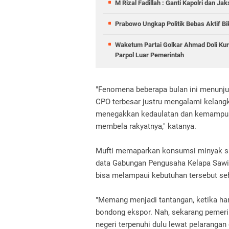
M Rizal Fadillah : Ganti Kapolri dan J
Prabowo Ungkap Politik Bebas Aktif Bi
Waketum Partai Golkar Ahmad Doli Kurn
Parpol Luar Pemerintah
"Fenomena beberapa bulan ini menunju
CPO terbesar justru mengalami kelang
menegakkan kedaulatan dan kemampuan
membela rakyatnya," katanya.
Mufti memaparkan konsumsi minyak sawi
data Gabungan Pengusaha Kelapa Sawit
bisa melampaui kebutuhan tersebut seh
"Memang menjadi tantangan, ketika harg
bondong ekspor. Nah, sekarang pemeri
negeri terpenuhi dulu lewat pelarangan e