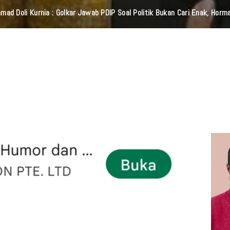
orang Merasa Tidak Dihargai Dalam Hubungan Lewat "AKU TAK BERARTI B