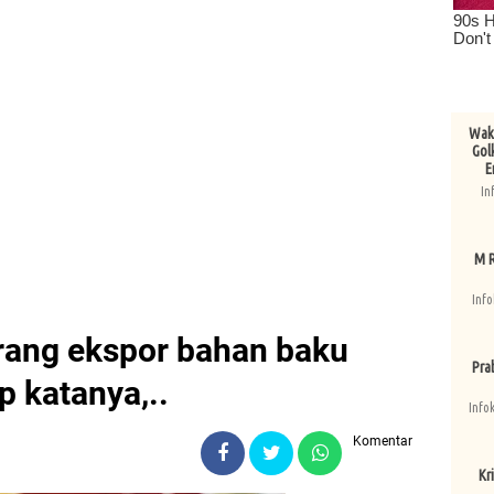
Wake
Gol
E
In
M R
Info
rang ekspor bahan baku
Pra
p katanya,..
Info
Komentar
Kri