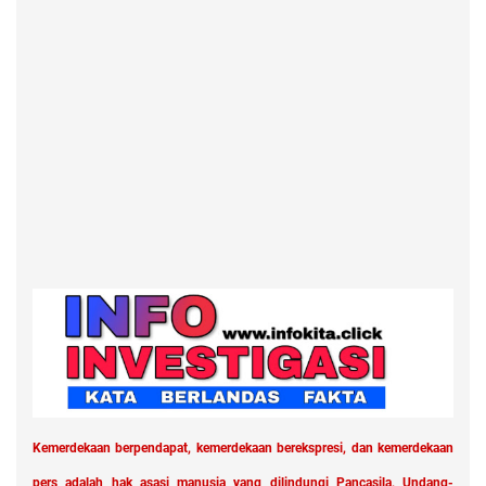
Kemerdekaan berpendapat, kemerdekaan berekspresi, dan kemerdekaan
pers adalah hak asasi manusia yang dilindungi Pancasila, Undang-