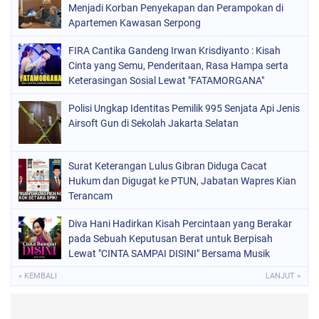
Menjadi Korban Penyekapan dan Perampokan di
Apartemen Kawasan Serpong
FIRA Cantika Gandeng Irwan Krisdiyanto : Kisah
Cinta yang Semu, Penderitaan, Rasa Hampa serta
Keterasingan Sosial Lewat "FATAMORGANA"
Bersama Musik Proaktif
Polisi Ungkap Identitas Pemilik 995 Senjata Api Jenis
Airsoft Gun di Sekolah Jakarta Selatan
Surat Keterangan Lulus Gibran Diduga Cacat
Hukum dan Digugat ke PTUN, Jabatan Wapres Kian
Terancam
Diva Hani Hadirkan Kisah Percintaan yang Berakar
pada Sebuah Keputusan Berat untuk Berpisah
Lewat "CINTA SAMPAI DISINI" Bersama Musik
Proaktif
« KEMBALI
LANJUT »