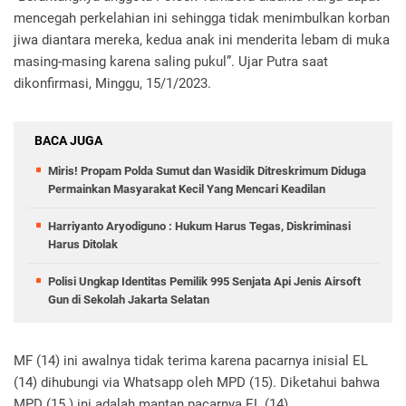
mencegah perkelahian ini sehingga tidak menimbulkan korban
jiwa diantara mereka, kedua anak ini menderita lebam di muka
masing-masing karena saling pukul”. Ujar Putra saat
dikonfirmasi, Minggu, 15/1/2023.
BACA JUGA
Miris! Propam Polda Sumut dan Wasidik Ditreskrimum Diduga
Permainkan Masyarakat Kecil Yang Mencari Keadilan
Harriyanto Aryodiguno : Hukum Harus Tegas, Diskriminasi
Harus Ditolak
Polisi Ungkap Identitas Pemilik 995 Senjata Api Jenis Airsoft
Gun di Sekolah Jakarta Selatan
MF (14) ini awalnya tidak terima karena pacarnya inisial EL
(14) dihubungi via Whatsapp oleh MPD (15). Diketahui bahwa
MPD (15 ) ini adalah mantan pacarnya EL (14).