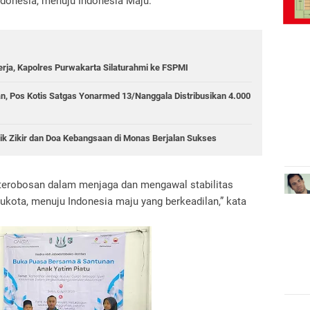
ndonesia, menuju Indonesia Maju.
erja, Kapolres Purwakarta Silaturahmi ke FSPMI
an, Pos Kotis Satgas Yonarmed 13/Nanggala Distribusikan 4.000
ik Zikir dan Doa Kebangsaan di Monas Berjalan Sukses
 terobosan dalam menjaga dan mengawal stabilitas
ukota, menuju Indonesia maju yang berkeadilan,” kata