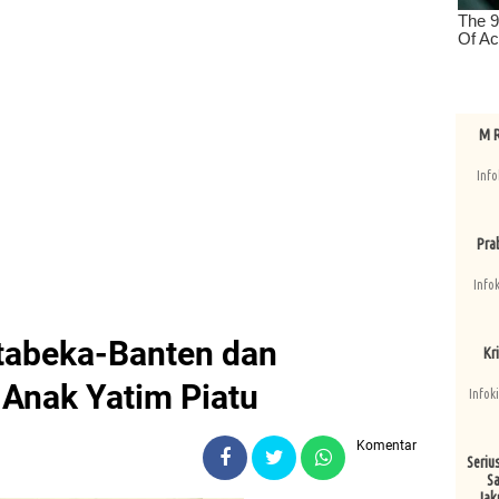
M R
Info
Pra
Info
tabeka-Banten dan
Kri
 Anak Yatim Piatu
Infok
Komentar
Seriu
Sa
Jak