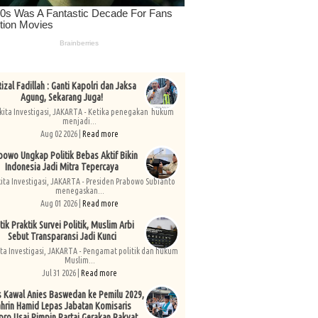
izal Fadillah : Ganti Kapolri dan Jaksa
Agung, Sekarang Juga!
kita Investigasi, JAKARTA - Ketika penegakan hukum
menjadi...
Aug 02 2026 |
Read more
bowo Ungkap Politik Bebas Aktif Bikin
Indonesia Jadi Mitra Tepercaya
kita Investigasi, JAKARTA - Presiden Prabowo Subianto
menegaskan...
Aug 01 2026 |
Read more
tik Praktik Survei Politik, Muslim Arbi
Sebut Transparansi Jadi Kunci
ita Investigasi, JAKARTA - Pengamat politik dan hukum
Muslim...
Jul 31 2026 |
Read more
s Kawal Anies Baswedan ke Pemilu 2029,
hrin Hamid Lepas Jabatan Komisaris
pro Usai Pimpin Partai Gerakan Rakyat