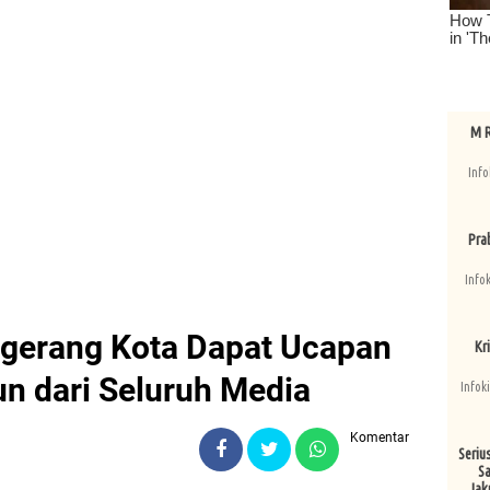
M R
Info
Pra
Info
ngerang Kota Dapat Ucapan
Kri
n dari Seluruh Media
Infok
Komentar
Seriu
Sa
Jak