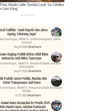
izal Fadillah : Ganti Kapolri dan Jaksa
Agung, Sekarang Juga!
kita Investigasi, JAKARTA - Ketika penegakan hukum
menjadi...
Aug 02 2026 |
Read more
bowo Ungkap Politik Bebas Aktif Bikin
Indonesia Jadi Mitra Tepercaya
kita Investigasi, JAKARTA - Presiden Prabowo Subianto
menegaskan...
Aug 01 2026 |
Read more
tik Praktik Survei Politik, Muslim Arbi
Sebut Transparansi Jadi Kunci
ita Investigasi, JAKARTA - Pengamat politik dan hukum
Muslim...
Jul 31 2026 |
Read more
s Kawal Anies Baswedan ke Pemilu 2029,
hrin Hamid Lepas Jabatan Komisaris
pro Usai Pimpin Partai Gerakan Rakyat