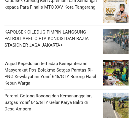
‎Kapolsek Ciledug Beri Apresiasi dan Semangat
kepada Para Finalis MTQ XXV Kota Tangerang
KAPOLSEK CILEDUG PIMPIN LANGSUNG
PATROLI APEL CIPTA KONDISI DAN RAZIA
STASIONER JAGA JAKARTA+
Wujud Kepedulian terhadap Kesejahteraan
Masyarakat Pos Bolakme Satgas Pamtas RI-
PNG Kewilayahan Yonif 645/GTY Borong Hasil
Kebun Warga
Pererat Gotong Royong dan Kemanunggalan,
Satgas Yonif 645/GTY Gelar Karya Bakti di
Desa Ampera