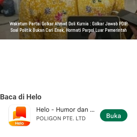
Laila Ayu Bercerita Kesedihan Seseorang Merasa Tidak Dihargai
Dalam Hubungan Lewat "AKU TAK BERARTI BAGIMU" Bersama
Aneka Safari Records
Baca di Helo