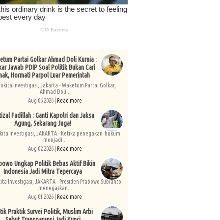
tum Partai Golkar Ahmad Doli Kurnia :
kar Jawab PDIP Soal Politik Bukan Cari
nak, Hormati Parpol Luar Pemerintah
fokita Investigasi, Jakarta - Waketum Partai Golkar,
Ahmad Doli...
Aug 06 2026 |
Read more
izal Fadillah : Ganti Kapolri dan Jaksa
Agung, Sekarang Juga!
kita Investigasi, JAKARTA - Ketika penegakan hukum
menjadi...
Aug 02 2026 |
Read more
bowo Ungkap Politik Bebas Aktif Bikin
Indonesia Jadi Mitra Tepercaya
kita Investigasi, JAKARTA - Presiden Prabowo Subianto
menegaskan...
Aug 01 2026 |
Read more
tik Praktik Survei Politik, Muslim Arbi
Sebut Transparansi Jadi Kunci