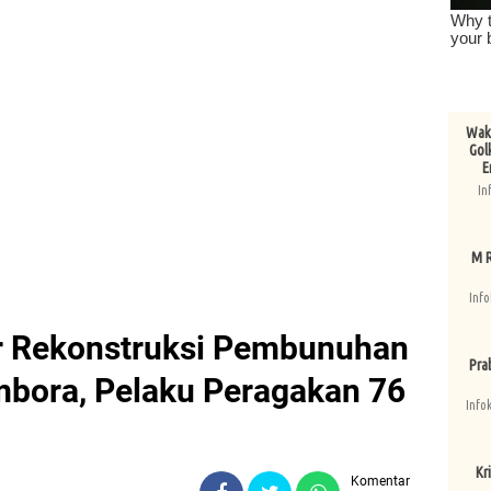
Wake
Gol
E
In
M R
Info
ar Rekonstruksi Pembunuhan
Pra
mbora, Pelaku Peragakan 76
Info
Kri
Komentar