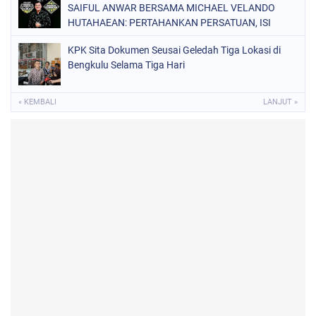
SAIFUL ANWAR BERSAMA MICHAEL VELANDO
HUTAHAEAN: PERTAHANKAN PERSATUAN, ISI
KEMERDEKAAN DENGAN KARYA NYATA DAN
KPK Sita Dokumen Seusai Geledah Tiga Lokasi di
PENGABDIAN TULUS DEMI KEJAYAAN BANGSA!
Bengkulu Selama Tiga Hari
« KEMBALI
LANJUT »