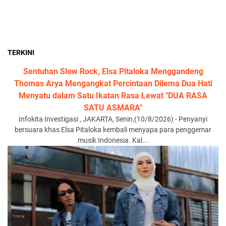
TERKINI
Sentuhan Slow Rock, Elsa Pitaloka Menggandeng
Thomas Arya Mengangkat Percintaan Dilema Dua Hati
Menyatu dalam Satu Ikatan Rasa Lewat "DUA RASA
SATU ASMARA"
Infokita Investigasi , JAKARTA, Senin,(10/8/2026) - Penyanyi
bersuara khas Elsa Pitaloka kembali menyapa para penggemar
musik Indonesia. Kal...