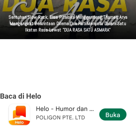
Sentuhan Slow Rock, Elsa Pitaloka Menggandeng Thomas Arya
Mengangkat Percintaan Dilema Dua Hati Menyatu Dalam Satu
Ikatan Rasa Lewat "DUA RASA SATU ASMARA"
Baca di Helo