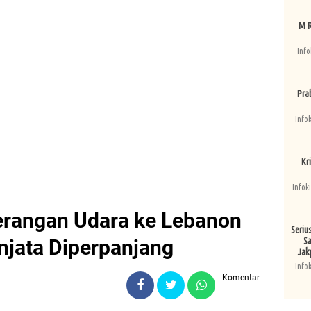
M R
Info
Pra
Info
Kri
Infok
erangan Udara ke Lebanon
Seriu
njata Diperpanjang
Sa
Jak
Info
Komentar