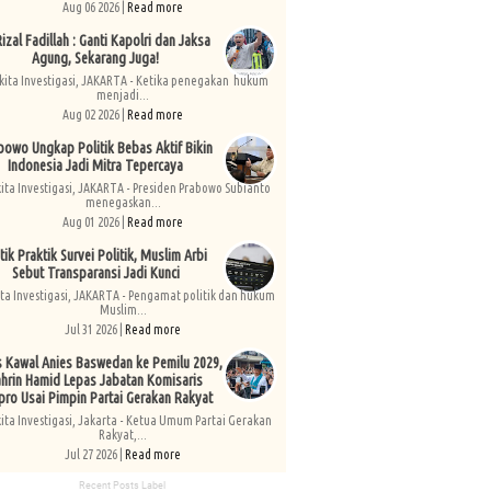
Aug 06 2026 |
Read more
izal Fadillah : Ganti Kapolri dan Jaksa
Agung, Sekarang Juga!
kita Investigasi, JAKARTA - Ketika penegakan hukum
menjadi...
Aug 02 2026 |
Read more
bowo Ungkap Politik Bebas Aktif Bikin
Indonesia Jadi Mitra Tepercaya
kita Investigasi, JAKARTA - Presiden Prabowo Subianto
menegaskan...
Aug 01 2026 |
Read more
tik Praktik Survei Politik, Muslim Arbi
Sebut Transparansi Jadi Kunci
ita Investigasi, JAKARTA - Pengamat politik dan hukum
Muslim...
Jul 31 2026 |
Read more
s Kawal Anies Baswedan ke Pemilu 2029,
hrin Hamid Lepas Jabatan Komisaris
pro Usai Pimpin Partai Gerakan Rakyat
kita Investigasi, Jakarta - Ketua Umum Partai Gerakan
Rakyat,...
Jul 27 2026 |
Read more
Recent Posts Label