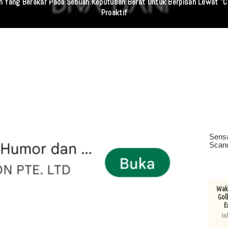
aan Yang Berakar Pada Sebuah Keputusan Berat Untuk Berpisah Lewat "C
Proaktif
Wake
Gol
E
In