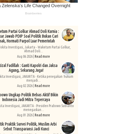
tum Partai Golkar Ahmad Doli Kurnia :
kar Jawab PDIP Soal Politik Bukan Cari
nak, Hormati Parpol Luar Pemerintah
fokita Investigasi, Jakarta - Waketum Partai Golkar,
Ahmad Doli...
Aug 06 2026 |
Read more
izal Fadillah : Ganti Kapolri dan Jaksa
Agung, Sekarang Juga!
kita Investigasi, JAKARTA - Ketika penegakan hukum
menjadi...
Aug 02 2026 |
Read more
bowo Ungkap Politik Bebas Aktif Bikin
Indonesia Jadi Mitra Tepercaya
kita Investigasi, JAKARTA - Presiden Prabowo Subianto
menegaskan...
Aug 01 2026 |
Read more
tik Praktik Survei Politik, Muslim Arbi
Sebut Transparansi Jadi Kunci