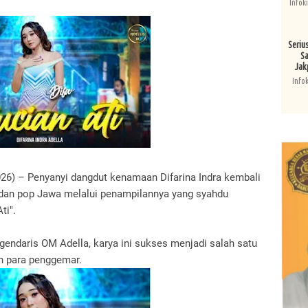
Infok
Seriu
Sa
Jak
Info
026) – Penyanyi dangdut kenamaan Difarina Indra kembali
dan pop Jawa melalui penampilannya yang syahdu
ti".
gendaris OM Adella, karya ini sukses menjadi salah satu
eh para penggemar.