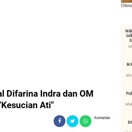
Wake
Gol
E
In
M R
Info
 Difarina Indra dan OM
Pra
"Kesucian Ati"
Info
Komentar
Kri