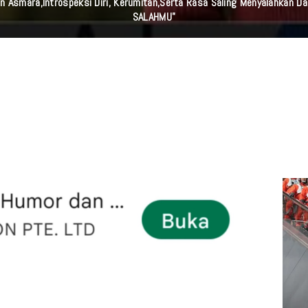
n Asmara,Introspeksi Diri, Kerumitan,serta Rasa Saling Menyalahkan D
SALAHMU"