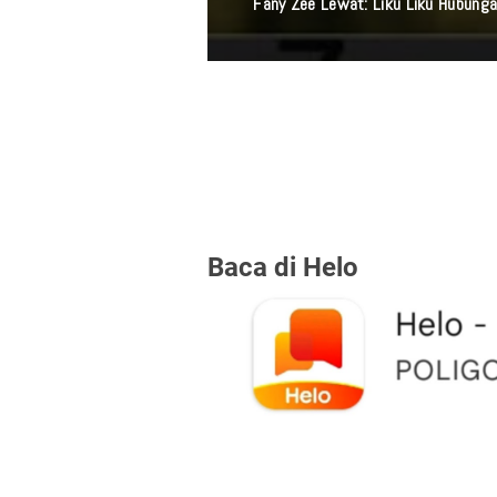
Fany Zee Lewat: Liku Liku Hubunga
Baca di Helo