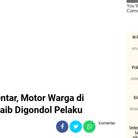
M R
Info
Pra
Info
ntar, Motor Warga di
Kri
aib Digondol Pelaku
Infok
Komentar
Seriu
Sa
Jak