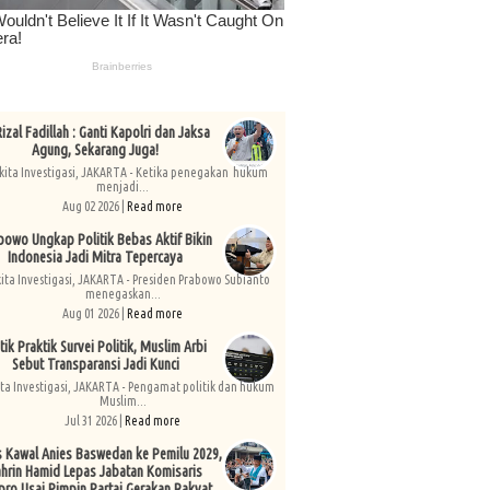
izal Fadillah : Ganti Kapolri dan Jaksa
Agung, Sekarang Juga!
kita Investigasi, JAKARTA - Ketika penegakan hukum
menjadi...
Aug 02 2026 |
Read more
bowo Ungkap Politik Bebas Aktif Bikin
Indonesia Jadi Mitra Tepercaya
kita Investigasi, JAKARTA - Presiden Prabowo Subianto
menegaskan...
Aug 01 2026 |
Read more
tik Praktik Survei Politik, Muslim Arbi
Sebut Transparansi Jadi Kunci
ita Investigasi, JAKARTA - Pengamat politik dan hukum
Muslim...
Jul 31 2026 |
Read more
s Kawal Anies Baswedan ke Pemilu 2029,
hrin Hamid Lepas Jabatan Komisaris
pro Usai Pimpin Partai Gerakan Rakyat