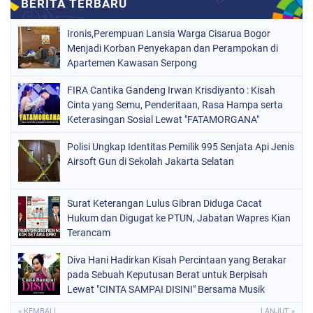
Ironis,Perempuan Lansia Warga Cisarua Bogor
Menjadi Korban Penyekapan dan Perampokan di
Apartemen Kawasan Serpong
FIRA Cantika Gandeng Irwan Krisdiyanto : Kisah
Cinta yang Semu, Penderitaan, Rasa Hampa serta
Keterasingan Sosial Lewat "FATAMORGANA"
Bersama Musik Proaktif
Polisi Ungkap Identitas Pemilik 995 Senjata Api Jenis
Airsoft Gun di Sekolah Jakarta Selatan
Surat Keterangan Lulus Gibran Diduga Cacat
Hukum dan Digugat ke PTUN, Jabatan Wapres Kian
Terancam
Diva Hani Hadirkan Kisah Percintaan yang Berakar
pada Sebuah Keputusan Berat untuk Berpisah
Lewat "CINTA SAMPAI DISINI" Bersama Musik
Proaktif
« KEMBALI
LANJUT »