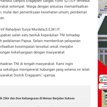
i Hardika Danpos Eragayam Satgas Yonif 521/DY tersebut
rakat setempat. Warga dengan antusias memanfaatkan
an, mulai dari pemeriksaan kesehatan umum, pemberian
tan.
nf Rahadyan Surya Murdata,S.E,M.I.P,
pakan salah satu bentuk kepedulian TNI terhadap
ah pedalaman Papua. Selain memberikan pelayanan
nfaatkan kesempatan tersebut untuk menjalin
bungan kekeluargaan dengan masyarakat.
ehadiran TNI di tengah masyarakat. Kami ingin
 sekaligus mempererat hubungan yang selama ini telah
yarakat Distrik Eragayam," ujarnya.
ik Zikir dan Doa Kebangsaan di Monas Berjalan Sukses