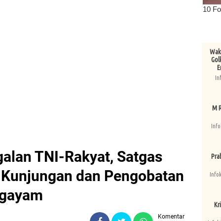
Wake
Gol
E
In
M R
Info
alan TNI-Rakyat, Satgas
Pra
r Kunjungan dan Pengobatan
Info
ragayam
Kri
Komentar