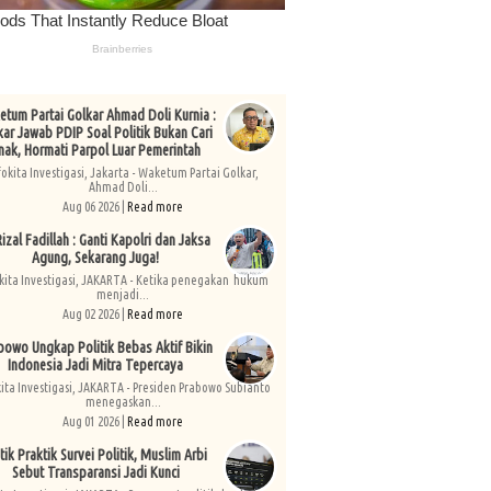
tum Partai Golkar Ahmad Doli Kurnia :
kar Jawab PDIP Soal Politik Bukan Cari
nak, Hormati Parpol Luar Pemerintah
fokita Investigasi, Jakarta - Waketum Partai Golkar,
Ahmad Doli...
Aug 06 2026 |
Read more
izal Fadillah : Ganti Kapolri dan Jaksa
Agung, Sekarang Juga!
kita Investigasi, JAKARTA - Ketika penegakan hukum
menjadi...
Aug 02 2026 |
Read more
bowo Ungkap Politik Bebas Aktif Bikin
Indonesia Jadi Mitra Tepercaya
kita Investigasi, JAKARTA - Presiden Prabowo Subianto
menegaskan...
Aug 01 2026 |
Read more
tik Praktik Survei Politik, Muslim Arbi
Sebut Transparansi Jadi Kunci