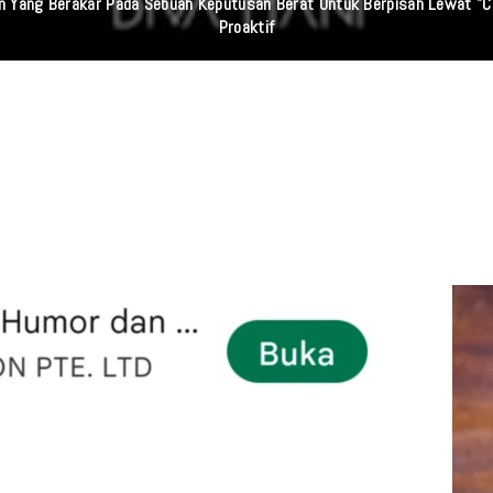
aan Yang Berakar Pada Sebuah Keputusan Berat Untuk Berpisah Lewat "C
Proaktif