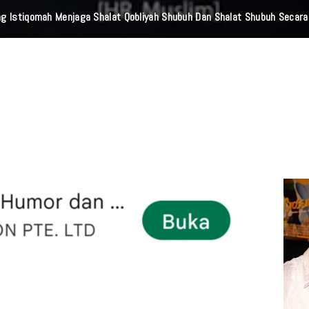
ta Barat Musnahkan Bahan Baku Narkotika 1,1 Ton Carisoprodol, Selam