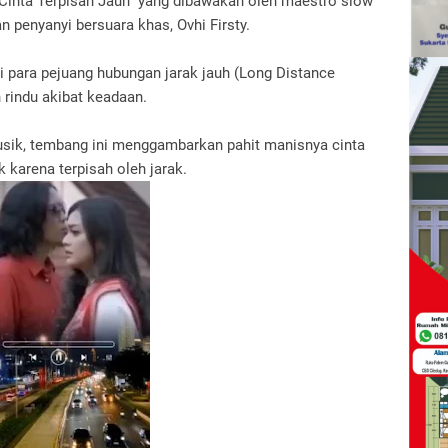
"Cinta Terpisah Jauh" yang dibawakan oleh maestro slow
 penyanyi bersuara khas, Ovhi Firsty.
 para pejuang hubungan jarak jauh (Long Distance
rindu akibat keadaan.
Musik, tembang ini menggambarkan pahit manisnya cinta
k karena terpisah oleh jarak.