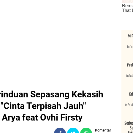
M R
Info
Pra
Info
rinduan Sepasang Kekasih
Kri
"Cinta Terpisah Jauh"
Infok
Arya feat Ovhi Firsty
Seriu
Sa
Komentar
Jak