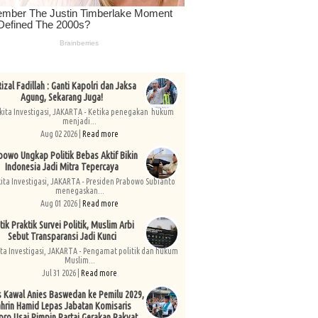
izal Fadillah : Ganti Kapolri dan Jaksa
Agung, Sekarang Juga!
kita Investigasi, JAKARTA - Ketika penegakan hukum
menjadi...
Aug 02 2026 |
Read more
bowo Ungkap Politik Bebas Aktif Bikin
Indonesia Jadi Mitra Tepercaya
kita Investigasi, JAKARTA - Presiden Prabowo Subianto
menegaskan...
Aug 01 2026 |
Read more
tik Praktik Survei Politik, Muslim Arbi
Sebut Transparansi Jadi Kunci
ita Investigasi, JAKARTA - Pengamat politik dan hukum
Muslim...
Jul 31 2026 |
Read more
s Kawal Anies Baswedan ke Pemilu 2029,
hrin Hamid Lepas Jabatan Komisaris
pro Usai Pimpin Partai Gerakan Rakyat