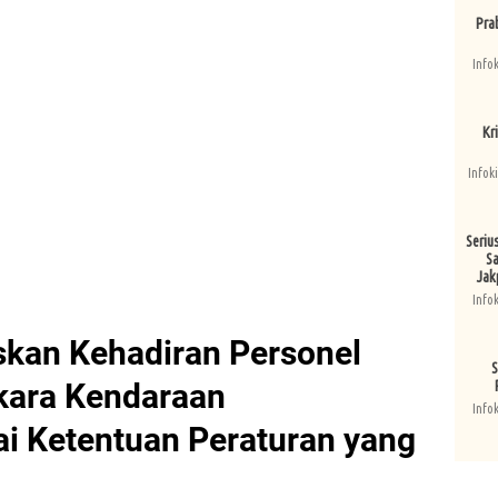
Pra
Info
Kri
Infok
Seriu
Sa
Jak
Info
skan Kehadiran Personel
S
kara Kendaraan
Info
i Ketentuan Peraturan yang