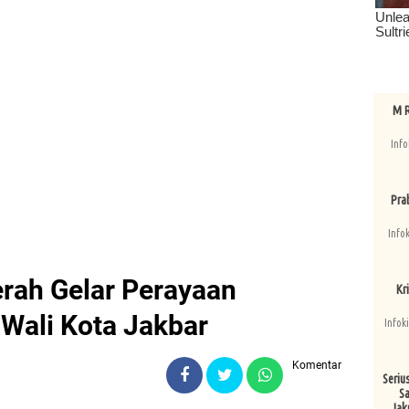
M R
Info
Pra
Info
rah Gelar Perayaan
Kri
 Wali Kota Jakbar
Infok
Komentar
Seriu
Sa
Jak