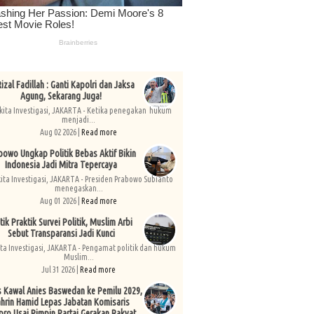
izal Fadillah : Ganti Kapolri dan Jaksa
Agung, Sekarang Juga!
kita Investigasi, JAKARTA - Ketika penegakan hukum
menjadi...
Aug 02 2026 |
Read more
bowo Ungkap Politik Bebas Aktif Bikin
Indonesia Jadi Mitra Tepercaya
kita Investigasi, JAKARTA - Presiden Prabowo Subianto
menegaskan...
Aug 01 2026 |
Read more
tik Praktik Survei Politik, Muslim Arbi
Sebut Transparansi Jadi Kunci
ita Investigasi, JAKARTA - Pengamat politik dan hukum
Muslim...
Jul 31 2026 |
Read more
s Kawal Anies Baswedan ke Pemilu 2029,
hrin Hamid Lepas Jabatan Komisaris
pro Usai Pimpin Partai Gerakan Rakyat