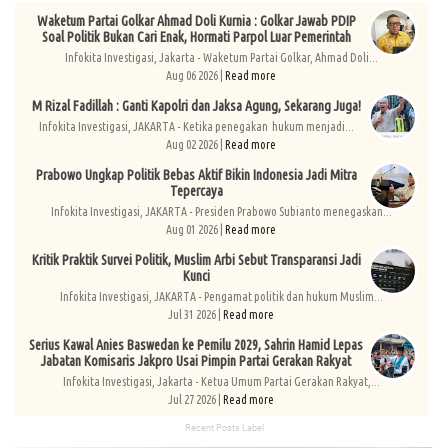
Waketum Partai Golkar Ahmad Doli Kurnia : Golkar Jawab PDIP
Soal Politik Bukan Cari Enak, Hormati Parpol Luar Pemerintah
Infokita Investigasi, Jakarta - Waketum Partai Golkar, Ahmad Doli...
Aug 06 2026 |
Read more
M Rizal Fadillah : Ganti Kapolri dan Jaksa Agung, Sekarang Juga!
Infokita Investigasi, JAKARTA - Ketika penegakan hukum menjadi...
Aug 02 2026 |
Read more
Prabowo Ungkap Politik Bebas Aktif Bikin Indonesia Jadi Mitra
Tepercaya
Infokita Investigasi, JAKARTA - Presiden Prabowo Subianto menegaskan...
Aug 01 2026 |
Read more
Kritik Praktik Survei Politik, Muslim Arbi Sebut Transparansi Jadi
Kunci
Infokita Investigasi, JAKARTA - Pengamat politik dan hukum Muslim...
Jul 31 2026 |
Read more
Serius Kawal Anies Baswedan ke Pemilu 2029, Sahrin Hamid Lepas
Jabatan Komisaris Jakpro Usai Pimpin Partai Gerakan Rakyat
Infokita Investigasi, Jakarta - Ketua Umum Partai Gerakan Rakyat,...
Jul 27 2026 |
Read more
Recent Posts Label