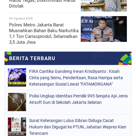
Harus Tegas, Diskriminasi Harus
Ditolak
05 Agustus 2026
Polres Metro Jakarta Barat
Musnahkan Bahan Baku Narkotika
1,1 Ton Carisoprodol, Selamatkan
3,5 Juta Jiwa
FIRA Cantika Gandeng Irwan Krisdiyanto : Kisah
Cinta yang Semu, Penderitaan, Rasa Hampa serta
Keterasingan Sosial Lewat "FATAMORGANA"
Bersama Musik Proaktif
Polisi Ungkap Identitas Pemilik 995 Senjata Api Jenis
Airsoft Gun di Sekolah Jakarta Selatan
Surat Keterangan Lulus Gibran Diduga Cacat
Hukum dan Digugat ke PTUN, Jabatan Wapres Kian
Terancam