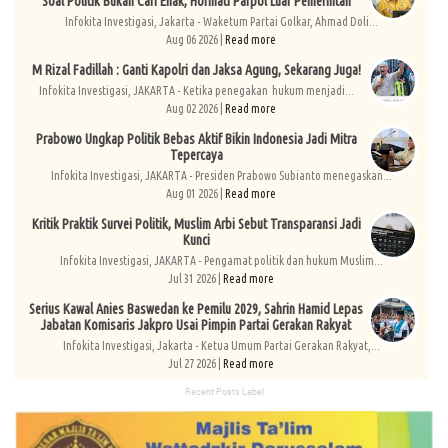
Soal Politik Bukan Cari Enak, Hormati Parpol Luar Pemerintah
Infokita Investigasi, Jakarta - Waketum Partai Golkar, Ahmad Doli...
Aug 06 2026 |
Read more
M Rizal Fadillah : Ganti Kapolri dan Jaksa Agung, Sekarang Juga!
Infokita Investigasi, JAKARTA - Ketika penegakan hukum menjadi...
Aug 02 2026 |
Read more
Prabowo Ungkap Politik Bebas Aktif Bikin Indonesia Jadi Mitra
Tepercaya
Infokita Investigasi, JAKARTA - Presiden Prabowo Subianto menegaskan...
Aug 01 2026 |
Read more
Kritik Praktik Survei Politik, Muslim Arbi Sebut Transparansi Jadi
Kunci
Infokita Investigasi, JAKARTA - Pengamat politik dan hukum Muslim...
Jul 31 2026 |
Read more
Serius Kawal Anies Baswedan ke Pemilu 2029, Sahrin Hamid Lepas
Jabatan Komisaris Jakpro Usai Pimpin Partai Gerakan Rakyat
Infokita Investigasi, Jakarta - Ketua Umum Partai Gerakan Rakyat,...
Jul 27 2026 |
Read more
Recent Posts Label