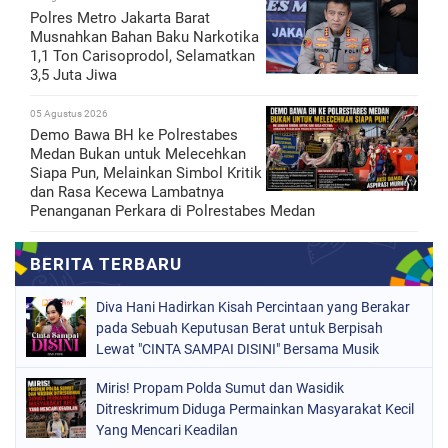
Polres Metro Jakarta Barat
Musnahkan Bahan Baku Narkotika
1,1 Ton Carisoprodol, Selamatkan
3,5 Juta Jiwa
05 Agustus 2026
Demo Bawa BH ke Polrestabes
Medan Bukan untuk Melecehkan
Siapa Pun, Melainkan Simbol Kritik
dan Rasa Kecewa Lambatnya
Penanganan Perkara di Polrestabes Medan
Diva Hani Hadirkan Kisah Percintaan yang Berakar
pada Sebuah Keputusan Berat untuk Berpisah
Lewat "CINTA SAMPAI DISINI" Bersama Musik
Proaktif
Miris! Propam Polda Sumut dan Wasidik
Ditreskrimum Diduga Permainkan Masyarakat Kecil
Yang Mencari Keadilan