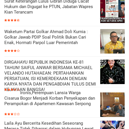
Surat Keterangan Lulus Gibran Diduga Cacat
Hukum dan Digugat ke PTUN, Jabatan Wapres
Kian Terancam
Waketum Partai Golkar Ahmad Doli Kurnia :
Golkar Jawab PDIP Soal Politik Bukan Cari
Enak, Hormati Parpol Luar Pemerintah
DIRGAHAYU REPUBLIK INDONESIA KE-81
TAHUN! SAIFUL ANWAR BERSAMA MICHAEL
VELANDO HUTAHAEAN: PERTAHANKAN
PERSATUAN, ISI KEMERDEKAAN DENGAN
KARYA NYATA DAN PENGABDIAN TULUS DEMI
KEJAYAAN BANGSA!
Ironis,Perempuan Lansia Warga
Cisarua Bogor Menjadi Korban Penyekapan dan
Perampokan di Apartemen Kawasan Serpong
Laila Ayu Bercerita Kesedihan Seseorang
Merasa Tidak Dihargai dalam Hubungan Lewat