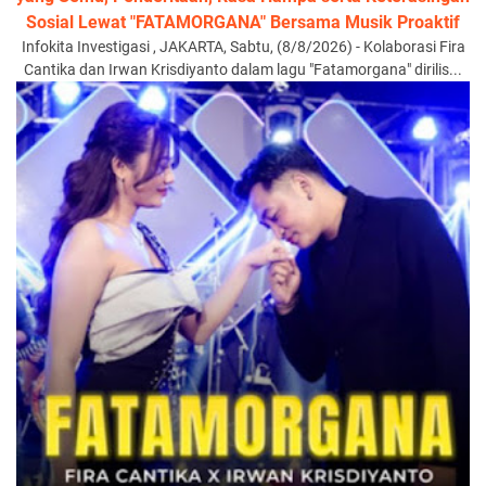
Sosial Lewat "FATAMORGANA" Bersama Musik Proaktif
Infokita Investigasi , JAKARTA, Sabtu, (8/8/2026) - Kolaborasi Fira
Cantika dan Irwan Krisdiyanto dalam lagu "Fatamorgana" dirilis...