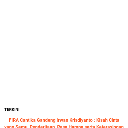
TERKINI
FIRA Cantika Gandeng Irwan Krisdiyanto : Kisah Cinta
yang Semu, Penderitaan, Rasa Hampa serta Keterasingan