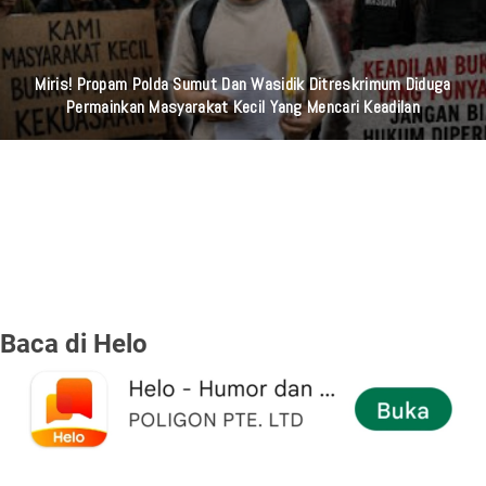
FIRA Cantika Gandeng Irwan Krisdiyanto : Kisah Cinta Yang
Semu, Penderitaan, Rasa Hampa Serta Keterasingan Sosial
Lewat "FATAMORGANA" Bersama Musik Proaktif
Baca di Helo