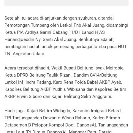
Setelah itu, acara dilanjutkan dengan syukuran, ditandai
Pemotongan Tumpeng oleh Letkol Pnb Akal Juang, didampingi
Ketua PIA Ardhya Garini Cabang 11/D I Lanud H AS
Hanandjoeddin Ny. Santi Akal Juang. Berikutnya adalah,
pembagian hadiah untuk pemenang berbagai lomba pada HUT
TNI Angkatan Udara.
Acara tersebut dihadiri, Wakil Bupati Belitung Isyak Meirobie,
Ketua DPRD Belitung Taufik Rizani, Dandim 0414/Beltiung
Letkol Inf Indra Padang, Karo Rena Polda Babel AKBP Ayeb,
Kapolres Belitung AKBP Yudhis Wibisana dan Kapolres Beltim
AKBP Erwin Siboro dan Kajari Belitung Sekti Anggraini.
Hadir juga, Kajari Beltim Widagdo, Kakanim Imigrasi Kelas II
TPI Tanjungpandan Dewanto Wisnu Raharjo, Kaden Brimob
Detasemen B Pelopor Kompol Dodi, DanposAL Tanjungpandan
Lettu Laut (P) Dimun, DanposAL Manggar Peltu Darsidi,