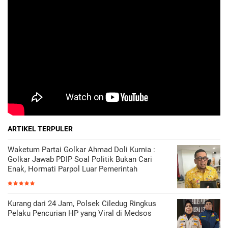
ARTIKEL TERPULER
Waketum Partai Golkar Ahmad Doli Kurnia :
Golkar Jawab PDIP Soal Politik Bukan Cari
Enak, Hormati Parpol Luar Pemerintah
Kurang dari 24 Jam, Polsek Ciledug Ringkus
Pelaku Pencurian HP yang Viral di Medsos