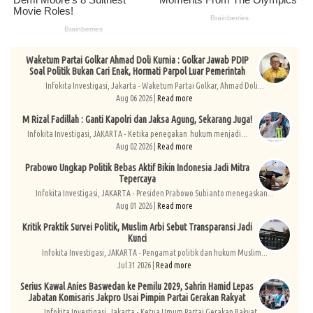
Waketum Partai Golkar Ahmad Doli Kurnia : Golkar Jawab PDIP
Soal Politik Bukan Cari Enak, Hormati Parpol Luar Pemerintah
Infokita Investigasi, Jakarta - Waketum Partai Golkar, Ahmad Doli...
Aug 06 2026 |
Read more
M Rizal Fadillah : Ganti Kapolri dan Jaksa Agung, Sekarang Juga!
Infokita Investigasi, JAKARTA - Ketika penegakan hukum menjadi...
Aug 02 2026 |
Read more
Prabowo Ungkap Politik Bebas Aktif Bikin Indonesia Jadi Mitra
Tepercaya
Infokita Investigasi, JAKARTA - Presiden Prabowo Subianto menegaskan...
Aug 01 2026 |
Read more
Kritik Praktik Survei Politik, Muslim Arbi Sebut Transparansi Jadi
Kunci
Infokita Investigasi, JAKARTA - Pengamat politik dan hukum Muslim...
Jul 31 2026 |
Read more
Serius Kawal Anies Baswedan ke Pemilu 2029, Sahrin Hamid Lepas
Jabatan Komisaris Jakpro Usai Pimpin Partai Gerakan Rakyat
Infokita Investigasi, Jakarta - Ketua Umum Partai Gerakan Rakyat,...