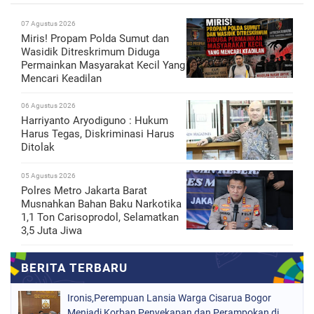
07 Agustus 2026
Miris! Propam Polda Sumut dan
Wasidik Ditreskrimum Diduga
Permainkan Masyarakat Kecil Yang
Mencari Keadilan
06 Agustus 2026
Harriyanto Aryodiguno : Hukum
Harus Tegas, Diskriminasi Harus
Ditolak
05 Agustus 2026
Polres Metro Jakarta Barat
Musnahkan Bahan Baku Narkotika
1,1 Ton Carisoprodol, Selamatkan
3,5 Juta Jiwa
Ironis,Perempuan Lansia Warga Cisarua Bogor
Menjadi Korban Penyekapan dan Perampokan di