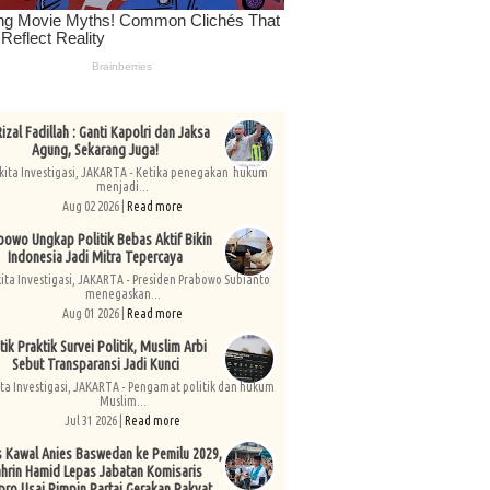
izal Fadillah : Ganti Kapolri dan Jaksa
Agung, Sekarang Juga!
kita Investigasi, JAKARTA - Ketika penegakan hukum
menjadi...
Aug 02 2026 |
Read more
bowo Ungkap Politik Bebas Aktif Bikin
Indonesia Jadi Mitra Tepercaya
kita Investigasi, JAKARTA - Presiden Prabowo Subianto
menegaskan...
Aug 01 2026 |
Read more
tik Praktik Survei Politik, Muslim Arbi
Sebut Transparansi Jadi Kunci
ita Investigasi, JAKARTA - Pengamat politik dan hukum
Muslim...
Jul 31 2026 |
Read more
s Kawal Anies Baswedan ke Pemilu 2029,
hrin Hamid Lepas Jabatan Komisaris
pro Usai Pimpin Partai Gerakan Rakyat