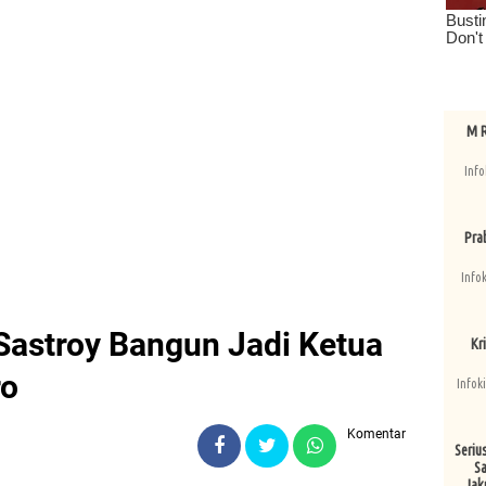
M R
Info
Pra
Info
astroy Bangun Jadi Ketua
Kri
ro
Infok
Komentar
Seriu
Sa
Jak