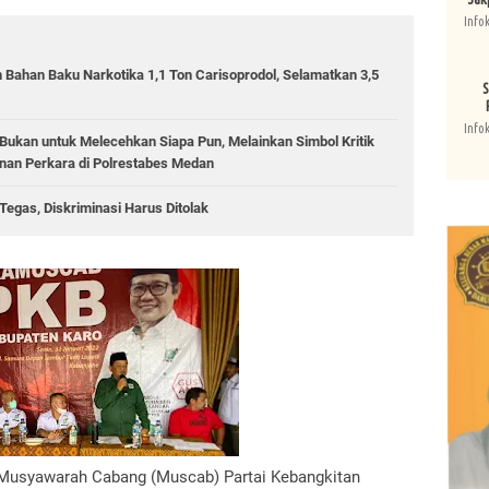
Info
 Bahan Baku Narkotika 1,1 Ton Carisoprodol, Selamatkan 3,5
S
Info
ukan untuk Melecehkan Siapa Pun, Melainkan Simbol Kritik
an Perkara di Polrestabes Medan
egas, Diskriminasi Harus Ditolak
Musyawarah Cabang (Muscab) Partai Kebangkitan