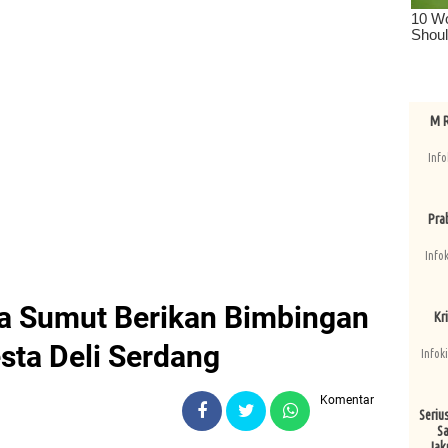
M R
Info
Pra
Info
a Sumut Berikan Bimbingan
Kri
sta Deli Serdang
Infok
Komentar
Seriu
Sa
Jak