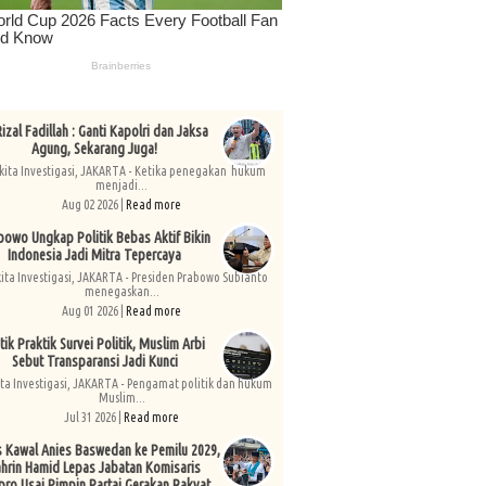
izal Fadillah : Ganti Kapolri dan Jaksa
Agung, Sekarang Juga!
kita Investigasi, JAKARTA - Ketika penegakan hukum
menjadi...
Aug 02 2026 |
Read more
bowo Ungkap Politik Bebas Aktif Bikin
Indonesia Jadi Mitra Tepercaya
kita Investigasi, JAKARTA - Presiden Prabowo Subianto
menegaskan...
Aug 01 2026 |
Read more
tik Praktik Survei Politik, Muslim Arbi
Sebut Transparansi Jadi Kunci
ita Investigasi, JAKARTA - Pengamat politik dan hukum
Muslim...
Jul 31 2026 |
Read more
s Kawal Anies Baswedan ke Pemilu 2029,
hrin Hamid Lepas Jabatan Komisaris
pro Usai Pimpin Partai Gerakan Rakyat