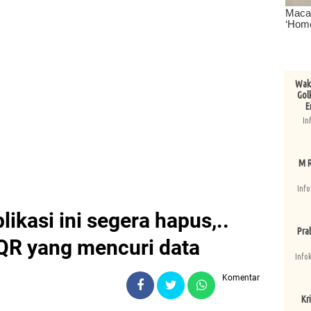
Wake
Gol
E
In
M R
Info
likasi ini segera hapus,..
Pra
QR yang mencuri data
Info
Komentar
Kri