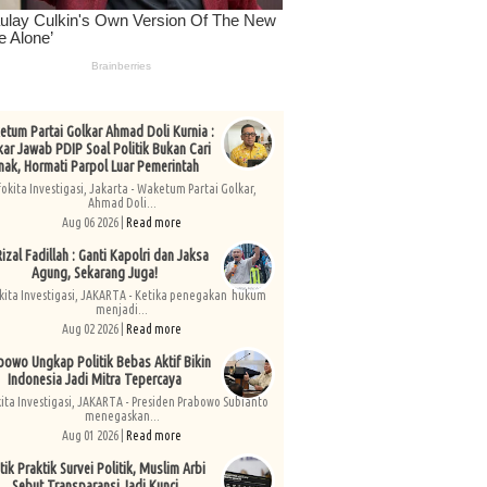
tum Partai Golkar Ahmad Doli Kurnia :
kar Jawab PDIP Soal Politik Bukan Cari
nak, Hormati Parpol Luar Pemerintah
fokita Investigasi, Jakarta - Waketum Partai Golkar,
Ahmad Doli...
Aug 06 2026 |
Read more
izal Fadillah : Ganti Kapolri dan Jaksa
Agung, Sekarang Juga!
kita Investigasi, JAKARTA - Ketika penegakan hukum
menjadi...
Aug 02 2026 |
Read more
bowo Ungkap Politik Bebas Aktif Bikin
Indonesia Jadi Mitra Tepercaya
kita Investigasi, JAKARTA - Presiden Prabowo Subianto
menegaskan...
Aug 01 2026 |
Read more
tik Praktik Survei Politik, Muslim Arbi
Sebut Transparansi Jadi Kunci