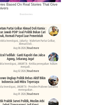
tum Partai Golkar Ahmad Doli Kurnia :
kar Jawab PDIP Soal Politik Bukan Cari
nak, Hormati Parpol Luar Pemerintah
fokita Investigasi, Jakarta - Waketum Partai Golkar,
Ahmad Doli...
Aug 06 2026 |
Read more
izal Fadillah : Ganti Kapolri dan Jaksa
Agung, Sekarang Juga!
kita Investigasi, JAKARTA - Ketika penegakan hukum
menjadi...
Aug 02 2026 |
Read more
bowo Ungkap Politik Bebas Aktif Bikin
Indonesia Jadi Mitra Tepercaya
kita Investigasi, JAKARTA - Presiden Prabowo Subianto
menegaskan...
Aug 01 2026 |
Read more
tik Praktik Survei Politik, Muslim Arbi
Sebut Transparansi Jadi Kunci