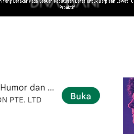
 Sumut Dan Wasidik Ditreskrimum Diduga Permainkan Masyarakat Kecil Y