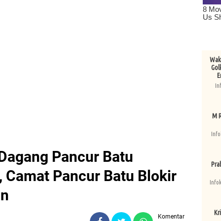
Wake
Gol
E
In
M R
Info
Dagang Pancur Batu
Pra
 Camat Pancur Batu Blokir
Info
an
Kri
Komentar