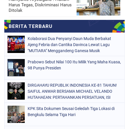
Harus Tegas, Diskriminasi Harus
Ditolak
Kolaborasi Dua Penyanyi Daun Muda Berbakat
Ajeng Febria dan Cantika Davinca Lewat Lagu
"MUTIARA" Menggandeng Ganesa Musik
Prabowo Sebut Nilai 100 Itu Milik Yang Maha Kuasa,
98 Punya Presiden
DIRGAHAYU REPUBLIK INDONESIA KE-81 TAHUN!
SAIFUL ANWAR BERSAMA MICHAEL VELANDO
HUTAHAEAN: PERTAHANKAN PERSATUAN, ISI
KEMERDEKAAN DENGAN KARYA NYATA DAN
KPK Sita Dokumen Seusai Geledah Tiga Lokasi di
PENGABDIAN TULUS DEMI KEJAYAAN BANGSA!
Bengkulu Selama Tiga Hari