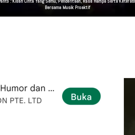
iyanto : Kisah Cinta Yang Semu, Penderitaan, Rasa Hampa Serta Ketera
Bersama Musik Proaktif