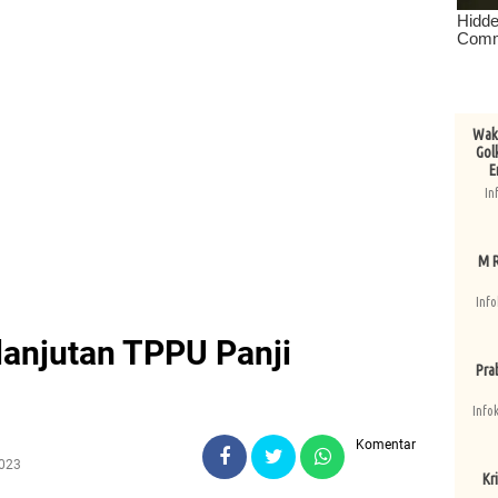
Wake
Gol
E
In
M R
Info
 lanjutan TPPU Panji
Pra
Info
Komentar
2023
Kri