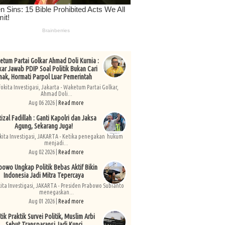
tum Partai Golkar Ahmad Doli Kurnia :
kar Jawab PDIP Soal Politik Bukan Cari
nak, Hormati Parpol Luar Pemerintah
fokita Investigasi, Jakarta - Waketum Partai Golkar,
Ahmad Doli...
Aug 06 2026 |
Read more
izal Fadillah : Ganti Kapolri dan Jaksa
Agung, Sekarang Juga!
kita Investigasi, JAKARTA - Ketika penegakan hukum
menjadi...
Aug 02 2026 |
Read more
bowo Ungkap Politik Bebas Aktif Bikin
Indonesia Jadi Mitra Tepercaya
kita Investigasi, JAKARTA - Presiden Prabowo Subianto
menegaskan...
Aug 01 2026 |
Read more
tik Praktik Survei Politik, Muslim Arbi
Sebut Transparansi Jadi Kunci