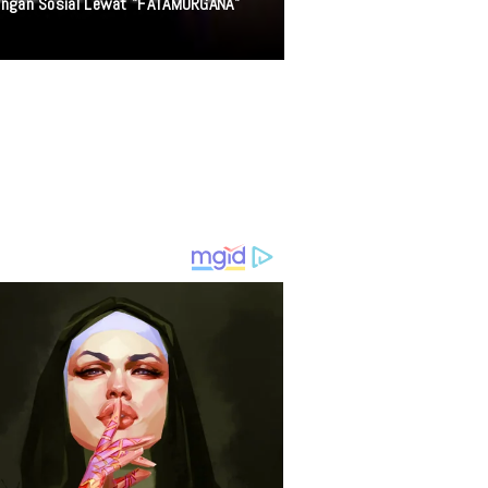
singan Sosial Lewat "FATAMORGANA"