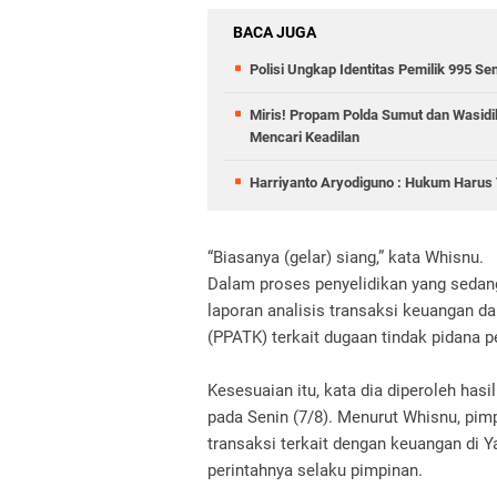
BACA JUGA
Polisi Ungkap Identitas Pemilik 995 Sen
Miris! Propam Polda Sumut dan Wasid
Mencari Keadilan
Harriyanto Aryodiguno : Hukum Harus T
“Biasanya (gelar) siang,” kata Whisnu.
Dalam proses penyelidikan yang sedan
laporan analisis transaksi keuangan d
(PPATK) terkait dugaan tindak pidana 
Kesesuaian itu, kata dia diperoleh has
pada Senin (7/8). Menurut Whisnu, pi
transaksi terkait dengan keuangan di 
perintahnya selaku pimpinan.