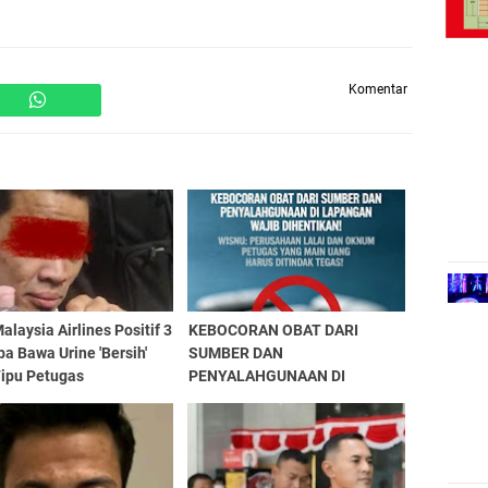
Komentar
Malaysia Airlines Positif 3
KEBOCORAN OBAT DARI
a Bawa Urine 'Bersih'
SUMBER DAN
Tipu Petugas
PENYALAHGUNAAN DI
LAPANGAN WAJIB
DIHENTIKAN! WISNU:
PERUSAHAAN LALAI DAN
OKNUM PETUGAS YANG MAIN