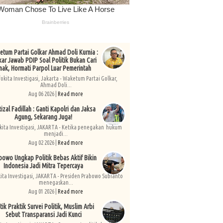
tum Partai Golkar Ahmad Doli Kurnia :
kar Jawab PDIP Soal Politik Bukan Cari
nak, Hormati Parpol Luar Pemerintah
fokita Investigasi, Jakarta - Waketum Partai Golkar,
Ahmad Doli...
Aug 06 2026 |
Read more
izal Fadillah : Ganti Kapolri dan Jaksa
Agung, Sekarang Juga!
kita Investigasi, JAKARTA - Ketika penegakan hukum
menjadi...
Aug 02 2026 |
Read more
bowo Ungkap Politik Bebas Aktif Bikin
Indonesia Jadi Mitra Tepercaya
kita Investigasi, JAKARTA - Presiden Prabowo Subianto
menegaskan...
Aug 01 2026 |
Read more
tik Praktik Survei Politik, Muslim Arbi
Sebut Transparansi Jadi Kunci