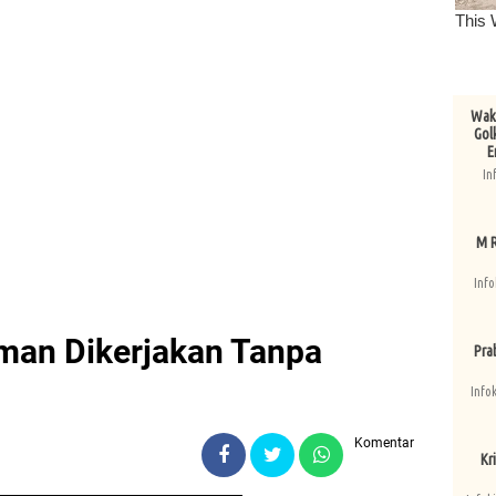
Wake
Gol
E
In
M R
Info
uman Dikerjakan Tanpa
Pra
Info
Komentar
Kri