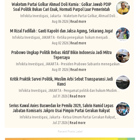
Waketum Partai Golkar Ahmad Doli Kurnia : Golkar Jawab PDIP
Soal Politik Bukan Cari Enak, Hormati Parpol Luar Pemerintah
Infokita Investigasi, Jakarta - Waketum Partai Golkar, Ahmad Doli...
Aug 06 2026 |
Read more
M Rizal Fadillah : Ganti Kapolri dan Jaksa Agung, Sekarang Juga!
Infokita Investigasi, JAKARTA - Ketika penegakan hukum menjadi...
Aug 02 2026 |
Read more
Prabowo Ungkap Politik Bebas Aktif Bikin Indonesia Jadi Mitra
Tepercaya
Infokita Investigasi, JAKARTA - Presiden Prabowo Subianto menegaskan...
Aug 01 2026 |
Read more
Kritik Praktik Survei Politik, Muslim Arbi Sebut Transparansi Jadi
Kunci
Infokita Investigasi, JAKARTA - Pengamat politik dan hukum Muslim...
Jul 31 2026 |
Read more
Serius Kawal Anies Baswedan ke Pemilu 2029, Sahrin Hamid Lepas
Jabatan Komisaris Jakpro Usai Pimpin Partai Gerakan Rakyat
Infokita Investigasi, Jakarta - Ketua Umum Partai Gerakan Rakyat,...
Jul 27 2026 |
Read more
Recent Posts Label