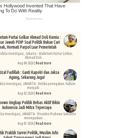
tum Partai Golkar Ahmad Doli Kurnia :
kar Jawab PDIP Soal Politik Bukan Cari
nak, Hormati Parpol Luar Pemerintah
fokita Investigasi, Jakarta - Waketum Partai Golkar,
Ahmad Doli...
Aug 06 2026 |
Read more
izal Fadillah : Ganti Kapolri dan Jaksa
Agung, Sekarang Juga!
kita Investigasi, JAKARTA - Ketika penegakan hukum
menjadi...
Aug 02 2026 |
Read more
bowo Ungkap Politik Bebas Aktif Bikin
Indonesia Jadi Mitra Tepercaya
kita Investigasi, JAKARTA - Presiden Prabowo Subianto
menegaskan...
Aug 01 2026 |
Read more
tik Praktik Survei Politik, Muslim Arbi
Sebut Transparansi Jadi Kunci