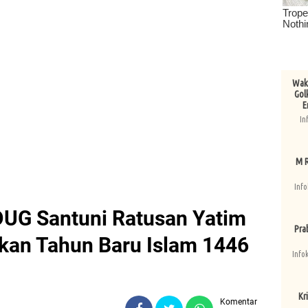
Wake
Gol
E
In
M R
Info
UG Santuni Ratusan Yatim
Pra
kan Tahun Baru Islam 1446
Info
Kri
Komentar