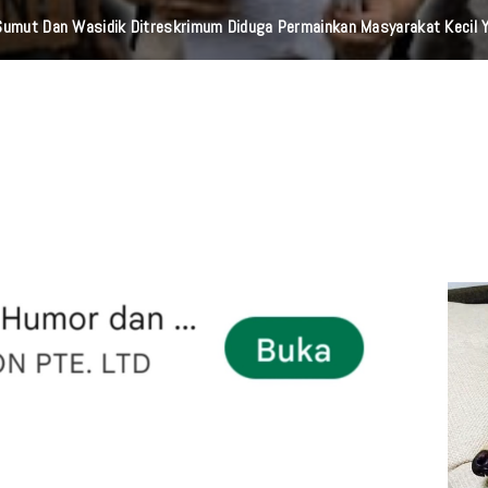
mbalikan Enam Sepeda Motor Hilang Kepada Pemilik, Wujud Nyata Pelay