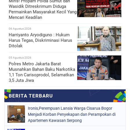
Miris! Propam Polda Sumut dan
Wasidik Ditreskrimum Diduga
Permainkan Masyarakat Kecil Yang
Mencari Keadilan
06 Agustus 2026
Harriyanto Aryodiguno : Hukum
Harus Tegas, Diskriminasi Harus
Ditolak
05 Agustus 2026
Polres Metro Jakarta Barat
Musnahkan Bahan Baku Narkotika
1,1 Ton Carisoprodol, Selamatkan
3,5 Juta Jiwa
Ironis,Perempuan Lansia Warga Cisarua Bogor
Menjadi Korban Penyekapan dan Perampokan di
Apartemen Kawasan Serpong