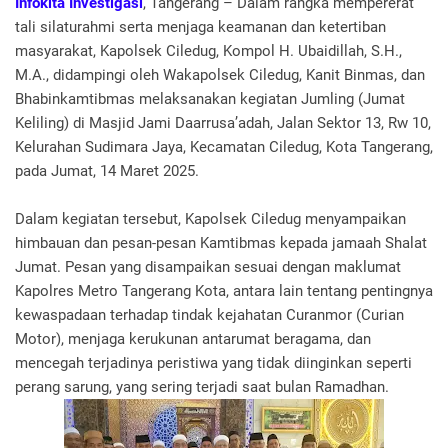
Infokita Investigasi
, Tangerang – Dalam rangka mempererat
tali silaturahmi serta menjaga keamanan dan ketertiban
masyarakat, Kapolsek Ciledug, Kompol H. Ubaidillah, S.H.,
M.A., didampingi oleh Wakapolsek Ciledug, Kanit Binmas, dan
Bhabinkamtibmas melaksanakan kegiatan Jumling (Jumat
Keliling) di Masjid Jami Daarrusa’adah, Jalan Sektor 13, Rw 10,
Kelurahan Sudimara Jaya, Kecamatan Ciledug, Kota Tangerang,
pada Jumat, 14 Maret 2025.
Dalam kegiatan tersebut, Kapolsek Ciledug menyampaikan
himbauan dan pesan-pesan Kamtibmas kepada jamaah Shalat
Jumat. Pesan yang disampaikan sesuai dengan maklumat
Kapolres Metro Tangerang Kota, antara lain tentang pentingnya
kewaspadaan terhadap tindak kejahatan Curanmor (Curian
Motor), menjaga kerukunan antarumat beragama, dan
mencegah terjadinya peristiwa yang tidak diinginkan seperti
perang sarung, yang sering terjadi saat bulan Ramadhan.