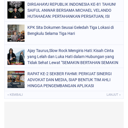
DIRGAHAYU REPUBLIK INDONESIA KE-81 TAHUN!
SAIFUL ANWAR BERSAMA MICHAEL VELANDO
HUTAHAEAN: PERTAHANKAN PERSATUAN, ISI
KEMERDEKAAN DENGAN KARYA NYATA DAN
KPK Sita Dokumen Seusai Geledah Tiga Lokasi di
PENGABDIAN TULUS DEMI KEJAYAAN BANGSA!
Bengkulu Selama Tiga Hari
Ajay Taurus,Slow Rock Mengiris Hati: Kisah Cinta
yang Lelah dan Luka Hati dalam Hubungan yang
Tidak Sehat Lewat "SEMAKIN BERTAHAN SEMAKIN
TERSIKSA"
RAPAT KE-2 SEKBER FAHMI: PERKUAT SINERGI
ADVOKAT DAN MEDIA, SIAP BENTUK TIM AHLI
HINGGA PENGEMBANGAN APLIKASI
« KEMBALI
LANJUT »