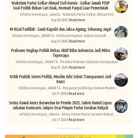
Waketum Partai Golkar Ahmad Doli Kurnia : Golkar Jawab PDIP
Soal Politik Bukan Cari Enak, Hormati Parpol Luar Pemerintah
Infokita Investigasi, Jakarta - Waketum Partai Golkar, Ahmad Doli...
Aug 06 2026 |
Read more
M Rizal Fadillah : Ganti Kapolri dan Jaksa Agung, Sekarang Juga!
Infokita Investigasi, JAKARTA - Ketika penegakan hukum menjadi...
Aug 02 2026 |
Read more
Prabowo Ungkap Politik Bebas Aktif Bikin Indonesia Jadi Mitra
Tepercaya
Infokita Investigasi, JAKARTA - Presiden Prabowo Subianto menegaskan...
Aug 01 2026 |
Read more
Kritik Praktik Survei Politik, Muslim Arbi Sebut Transparansi Jadi
Kunci
Infokita Investigasi, JAKARTA - Pengamat politik dan hukum Muslim...
Jul 31 2026 |
Read more
Serius Kawal Anies Baswedan ke Pemilu 2029, Sahrin Hamid Lepas
Jabatan Komisaris Jakpro Usai Pimpin Partai Gerakan Rakyat
Infokita Investigasi, Jakarta - Ketua Umum Partai Gerakan Rakyat,...
Jul 27 2026 |
Read more
Recent Posts Label