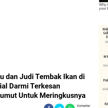
Wake
Gol
E
In
M R
Info
u dan Judi Tembak Ikan di
Pra
sial Darmi Terkesan
Info
Sumut Untuk Meringkusnya
Kri
Komentar