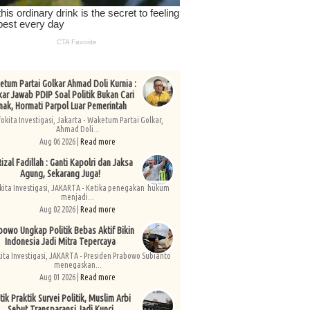
tum Partai Golkar Ahmad Doli Kurnia :
kar Jawab PDIP Soal Politik Bukan Cari
nak, Hormati Parpol Luar Pemerintah
fokita Investigasi, Jakarta - Waketum Partai Golkar,
Ahmad Doli...
Aug 06 2026 |
Read more
izal Fadillah : Ganti Kapolri dan Jaksa
Agung, Sekarang Juga!
kita Investigasi, JAKARTA - Ketika penegakan hukum
menjadi...
Aug 02 2026 |
Read more
bowo Ungkap Politik Bebas Aktif Bikin
Indonesia Jadi Mitra Tepercaya
kita Investigasi, JAKARTA - Presiden Prabowo Subianto
menegaskan...
Aug 01 2026 |
Read more
tik Praktik Survei Politik, Muslim Arbi
Sebut Transparansi Jadi Kunci