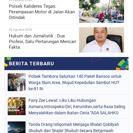
Polsek Kalideres Tegas:
Perampasan Motor di Jalan Akan
Ditindak
02 Agustus 2026
Hukum dan Jurnalistik : Dua
Profesi, Satu Pertarungan Mencari
Fakta
Polsek Tambora Salurkan 140 Paket Bansos untuk
Warga Slum Area, Wujud Kepedulian Sambut HUT
ke-81 RI
Fany Zee Lewat: Liku Liku Hubungan
Asmara,Introspeksi Diri, Kerumitan,serta Rasa Saling
Menyalahkan dalam Ikatan Cinta "ADA SALAHKU
ADA SALAHMU"
Tanda Orang Istiqomah Menjaga Shalat Qobliyah
Shubuh dan Shalat Shubuh Secara Berjamaah