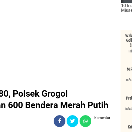
Wake
Gol
E
In
M R
Info
0, Polsek Grogol
Pra
n 600 Bendera Merah Putih
Info
Komentar
Kri