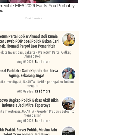
tum Partai Golkar Ahmad Doli Kurnia :
kar Jawab PDIP Soal Politik Bukan Cari
nak, Hormati Parpol Luar Pemerintah
fokita Investigasi, Jakarta - Waketum Partai Golkar,
Ahmad Doli...
Aug 06 2026 |
Read more
izal Fadillah : Ganti Kapolri dan Jaksa
Agung, Sekarang Juga!
kita Investigasi, JAKARTA - Ketika penegakan hukum
menjadi...
Aug 02 2026 |
Read more
bowo Ungkap Politik Bebas Aktif Bikin
Indonesia Jadi Mitra Tepercaya
kita Investigasi, JAKARTA - Presiden Prabowo Subianto
menegaskan...
Aug 01 2026 |
Read more
tik Praktik Survei Politik, Muslim Arbi
Sebut Transparansi Jadi Kunci