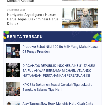
Mencari Keadilan
06 Agustus 2026
Harriyanto Aryodiguno : Hukum
Harus Tegas, Diskriminasi Harus
Ditolak
Prabowo Sebut Nilai 100 Itu Milik Yang Maha Kuasa,
98 Punya Presiden
DIRGAHAYU REPUBLIK INDONESIA KE-81 TAHUN!
SAIFUL ANWAR BERSAMA MICHAEL VELANDO
HUTAHAEAN: PERTAHANKAN PERSATUAN, ISI
KEMERDEKAAN DENGAN KARYA NYATA DAN
KPK Sita Dokumen Seusai Geledah Tiga Lokasi di
PENGABDIAN TULUS DEMI KEJAYAAN BANGSA!
Bengkulu Selama Tiga Hari
Ajay Taurus,Slow Rock Mengiris Hati: Kisah Cinta