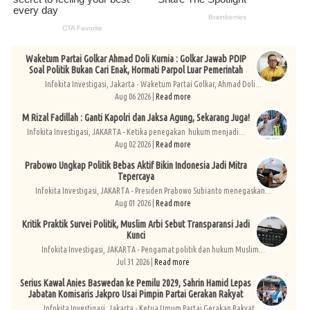
Waketum Partai Golkar Ahmad Doli Kurnia : Golkar Jawab PDIP
Soal Politik Bukan Cari Enak, Hormati Parpol Luar Pemerintah
Infokita Investigasi, Jakarta - Waketum Partai Golkar, Ahmad Doli...
Aug 06 2026 |
Read more
M Rizal Fadillah : Ganti Kapolri dan Jaksa Agung, Sekarang Juga!
Infokita Investigasi, JAKARTA - Ketika penegakan hukum menjadi...
Aug 02 2026 |
Read more
Prabowo Ungkap Politik Bebas Aktif Bikin Indonesia Jadi Mitra
Tepercaya
Infokita Investigasi, JAKARTA - Presiden Prabowo Subianto menegaskan...
Aug 01 2026 |
Read more
Kritik Praktik Survei Politik, Muslim Arbi Sebut Transparansi Jadi
Kunci
Infokita Investigasi, JAKARTA - Pengamat politik dan hukum Muslim...
Jul 31 2026 |
Read more
Serius Kawal Anies Baswedan ke Pemilu 2029, Sahrin Hamid Lepas
Jabatan Komisaris Jakpro Usai Pimpin Partai Gerakan Rakyat
Infokita Investigasi, Jakarta - Ketua Umum Partai Gerakan Rakyat,...